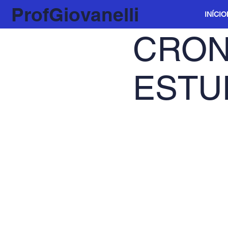
ProfGiovanelli
INÍCIO
CRON
ESTU