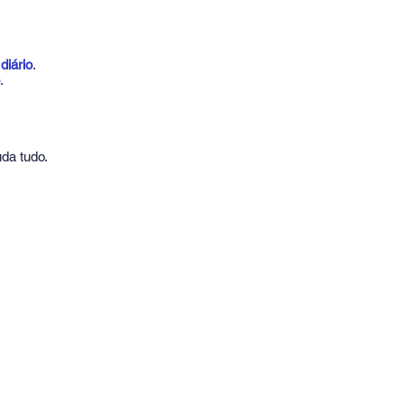
iário
.
.
a tudo.