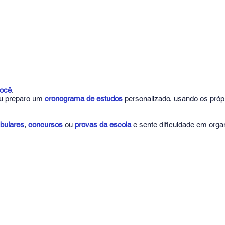
você
.
 eu preparo um
cronograma de estudos
personalizado, usando os própr
ibulares
,
concursos
ou
provas da escola
e sente dificuldade em orga