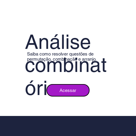
Análise
Saiba como resolver questões de
combinat
permutação, combinação e arranjo.
ória
Acessar