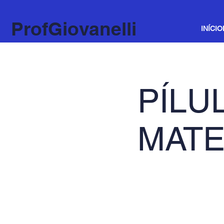
ProfGiovanelli
INÍCIO
PÍLU
MATE