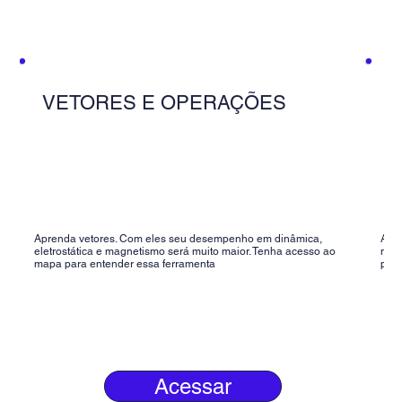
VETORES E OPERAÇÕES
N
Aprenda vetores. Com eles seu desempenho em dinâmica,
Apre
eletrostática e magnetismo será muito maior. Tenha acesso ao
nota
mapa para entender essa ferramenta
prec
Acessar