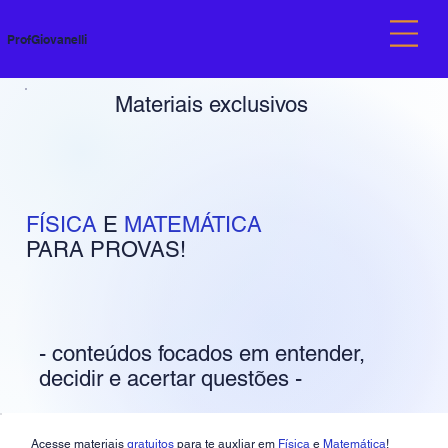
ProfGiovanelli
Materiais exclusivos
FÍSICA
E
MATEMÁTICA
PARA PROVAS!
- conteúdos focados em entender,
decidir e acertar questões -
Acesse materiais
gratuitos
para te auxliar em
Física
e
Matemática
!